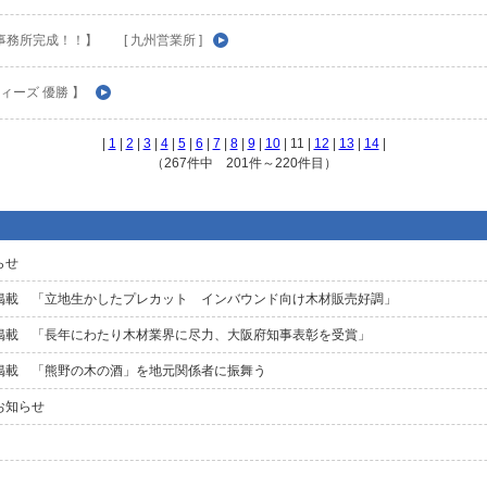
務所完成！！】 [ 九州営業所 ]
ィーズ 優勝 】
|
1
|
2
|
3
|
4
|
5
|
6
|
7
|
8
|
9
|
10
| 11 |
12
|
13
|
14
|
（267件中 201件～220件目）
らせ
掲載 「立地生かしたプレカット インバウンド向け木材販売好調」
掲載 「長年にわたり木材業界に尽力、大阪府知事表彰を受賞」
掲載 「熊野の木の酒」を地元関係者に振舞う
お知らせ