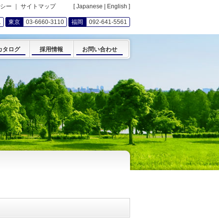
シー
｜
サイトマップ
[
Japanese
|
English
]
1
東京
03-6660-3110
福岡
092-641-5561
カタログ
採用情報
お問い合わせ