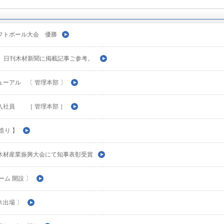
フトボール大会 優勝
内 】 日刊木材新聞に掲載記事ご参考。
ーアル 〔 管理本部 〕
入社員 ［ 管理本部 ］
造り 】
木材産業振興大会にて知事表彰受賞
ーム 開設 〕
出場 〕