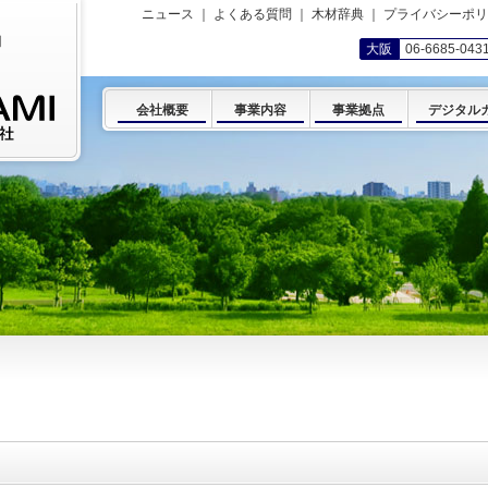
ニュース
｜
よくある質問
｜
木材辞典
｜
プライバシーポリ
岡
大阪
06-6685-043
会社概要
事業内容
事業拠点
デジタル