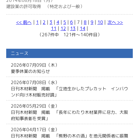
2014年08月18日（月）
建設業の許可取得 （特定および一般）
<< 前へ
|
1
|
2
|
3
|
4
|
5
|
6
| 7 |
8
|
9
|
10
|
次へ >>
11
|
12
|
13
|
14
|
（267件中 121件～140件目）
ニュース
2026年07月09日（木）
夏季休業のお知らせ
2026年07月08日（水）
日刊木材新聞 掲載 「立地生かしたプレカット インバウ
ンド向け木材販売好調」
2026年05月29日（金）
日刊木材新聞 掲載 「長年にわたり木材業界に尽力、大阪
府知事表彰を受賞」
2026年04月17日（金）
日刊木材新聞 掲載 「熊野の木の酒」を地元関係者に振舞