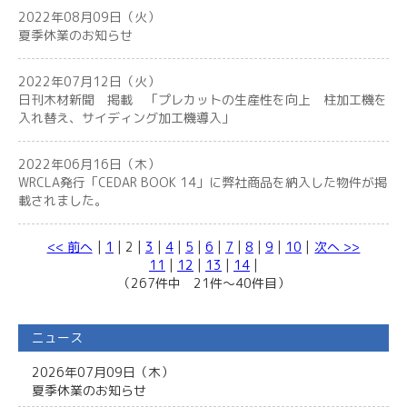
2022年08月09日（火）
夏季休業のお知らせ
2022年07月12日（火）
日刊木材新聞 掲載 「プレカットの生産性を向上 柱加工機を
入れ替え、サイディング加工機導入」
2022年06月16日（木）
WRCLA発行「CEDAR BOOK 14」に弊社商品を納入した物件が掲
載されました。
<< 前へ
|
1
| 2 |
3
|
4
|
5
|
6
|
7
|
8
|
9
|
10
|
次へ >>
11
|
12
|
13
|
14
|
（267件中 21件～40件目）
ニュース
2026年07月09日（木）
夏季休業のお知らせ