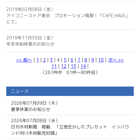
2019年02月08日（金）
アイコニーストア東京 プロモーション情報！「CAFE;HAUS」
にて。
2018年11月30日（金）
年末年始休業のお知らせ
<< 前へ
|
1
|
2
|
3
| 4 |
5
|
6
|
7
|
8
|
9
|
10
|
次へ >>
11
|
12
|
13
|
14
|
（267件中 61件～80件目）
ニュース
2026年07月09日（木）
夏季休業のお知らせ
2026年07月08日（水）
日刊木材新聞 掲載 「立地生かしたプレカット インバウ
ンド向け木材販売好調」