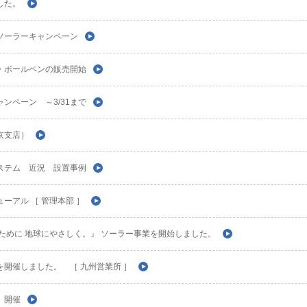
した。
ソーラーキャンペーン
・ボールペンの販売開始
ンペーン ～3/31まで
京支店）
ステム 近況 設置事例
ーアル ［ 管理本部 ］
ために 地球にやさしく。』 ソーラー事業を開始しました。
開催しました。 ［ 九州営業所 ］
 開催