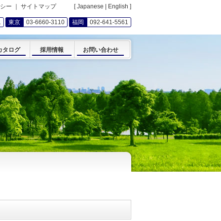
シー
｜
サイトマップ
[
Japanese
|
English
]
1
東京
03-6660-3110
福岡
092-641-5561
カタログ
採用情報
お問い合わせ