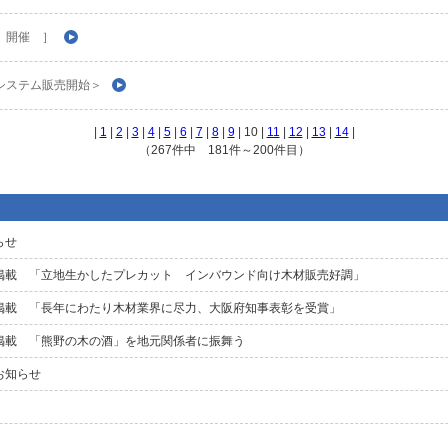
 開催 ］
システム販売開始＞
|
1
|
2
|
3
|
4
|
5
|
6
|
7
|
8
|
9
| 10 |
11
|
12
|
13
|
14
|
（267件中 181件～200件目）
らせ
掲載 「立地生かしたプレカット インバウンド向け木材販売好調」
掲載 「長年にわたり木材業界に尽力、大阪府知事表彰を受賞」
掲載 「熊野の木の酒」を地元関係者に振舞う
お知らせ