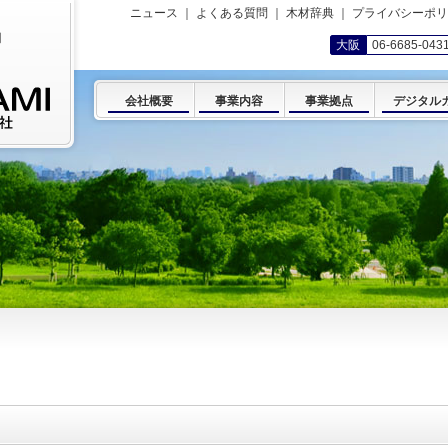
ニュース
｜
よくある質問
｜
木材辞典
｜
プライバシーポリ
岡
大阪
06-6685-043
会社概要
事業内容
事業拠点
デジタル