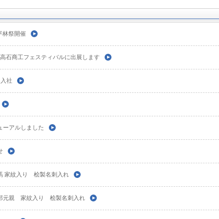
回平林祭開催
7回高石商工フェスティバルに出展します
名入社
ューアルしました
せ
馬 家紋入り 桧製名刺入れ
部元親 家紋入り 桧製名刺入れ