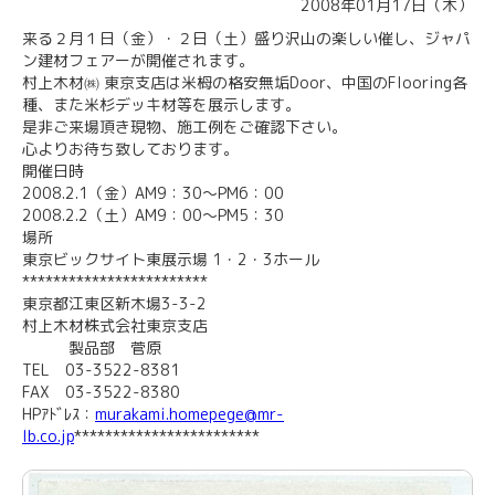
2008年01月17日（木）
来る２月１日（金）・２日（土）盛り沢山の楽しい催し、ジャパ
ン建材フェアーが開催されます。
村上木材㈱ 東京支店は米栂の格安無垢Door、中国のFlooring各
種、また米杉デッキ材等を展示します。
是非ご来場頂き現物、施工例をご確認下さい。
心よりお待ち致しております。
開催日時
2008.2.1（金）AM9：30～PM6：00
2008.2.2（土）AM9：00～PM5：30
場所
東京ビックサイト東展示場 1・2・3ホール
************************
東京都江東区新木場3-3-2
村上木材株式会社東京支店
製品部 菅原
TEL 03-3522-8381
FAX 03-3522-8380
HPｱﾄﾞﾚｽ：
murakami.homepege@mr-
lb.co.jp
************************