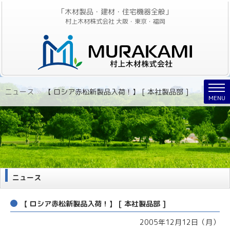
「木材製品・建材・住宅機器全般」
村上木材株式会社 大阪・東京・福岡
Nav
ニュース
»
【 ロシア赤松新製品入荷！】 [ 本社製品部 ]
MENU
ニュース
【 ロシア赤松新製品入荷！】 [ 本社製品部 ]
2005年12月12日（月）