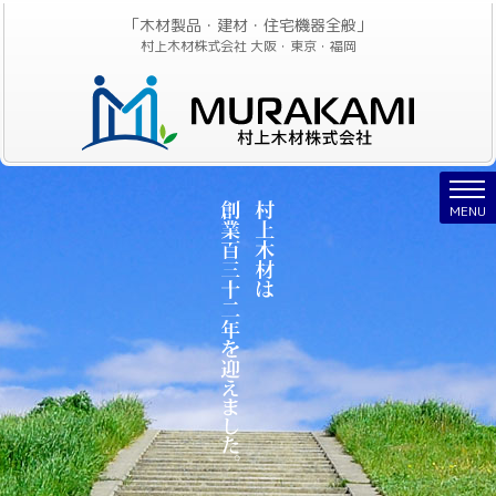
「木材製品・建材・住宅機器全般」
村上木材株式会社 大阪・東京・福岡
Nav
MENU