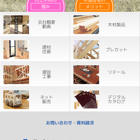
強み
メリット
会社概要
木材製品
動画
建材
プレカット
住器
建設
リテール
工事
ネット
デジタル
販売
カタログ
お問い合わせ・資料請求