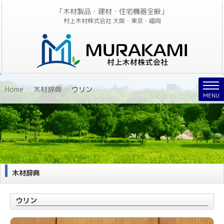
「木材製品・建材・住宅機器全般」
村上木材株式会社 大阪・東京・福岡
Nav
Home
»
木材辞典
»
ウリン
MENU
木材辞典
ウリン