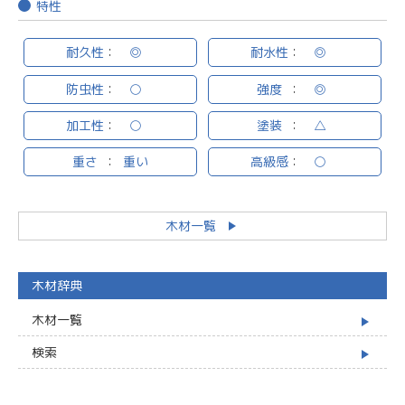
特性
耐久性
：
◎
耐水性
：
◎
防虫性
：
○
強度
：
◎
加工性
：
○
塗装
：
△
重さ
：
重い
高級感
：
○
木材一覧
木材辞典
木材一覧
検索