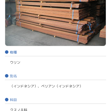
樹種
ウリン
別名
（インドネシア）、ベリアン（インドネシア）
科目
クスノキ科