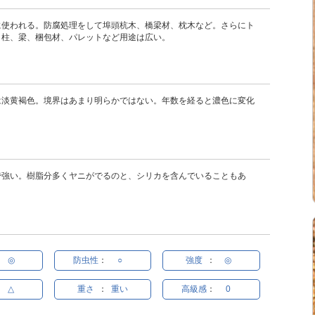
に使われる。防腐処理をして埠頭杭木、橋梁材、枕木など。さらにト
、柱、梁、梱包材、パレットなど用途は広い。
は淡黄褐色。境界はあまり明らかではない。年数を経ると濃色に変化
で強い。樹脂分多くヤニがでるのと、シリカを含んでいることもあ
◎
防虫性
：
○
強度
：
◎
△
重さ
：
重い
高級感
：
0