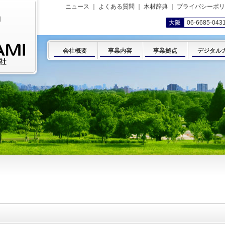
ニュース
｜
よくある質問
｜
木材辞典
｜
プライバシーポリ
岡
大阪
06-6685-043
会社概要
事業内容
事業拠点
デジタル