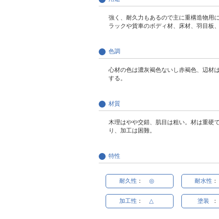
強く、耐久力もあるので主に重構造物用
ラックや貨車のボディ材、床材、羽目板
色調
心材の色は濃灰褐色ないし赤褐色、辺材
する。
材質
木理はやや交錯、肌目は粗い。材は重硬
り、加工は困難。
特性
耐久性
：
◎
耐水性
：
加工性
：
△
塗装
：