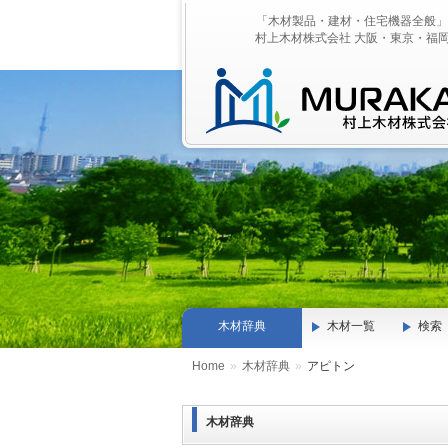
「木材製品・建材・住宅機器全般」
村上木材株式会社 大阪・東京・福
木材辞典
木材一覧
検索
Home
»
木材辞典
»
アピトン
木材辞典