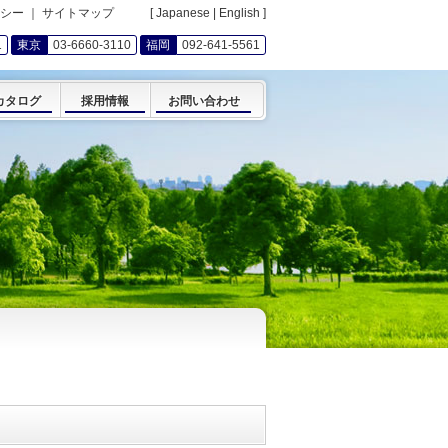
シー
｜
サイトマップ
[
Japanese
|
English
]
1
東京
03-6660-3110
福岡
092-641-5561
カタログ
採用情報
お問い合わせ