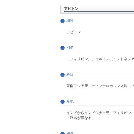
アピトン
樹種
アピトン
別名
（フィリピン）、クルイン（インドネシ
科目
東南アジア産 ディプテロカルプス属（
産地
インドからインドシナ半島、フィリピン
て呼名が異なる。
用途